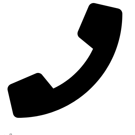
تلفن: 88516843 021 (10 خط)