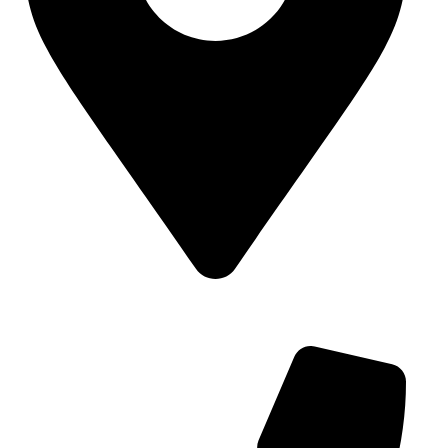
تهران، خیابان بهشتی، خیابان صابونچی، کوچه کارگر
(چهارم)، پلاک 15، طبقه اول